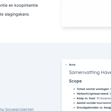
ntie en koopintentie
ste slagingskans
nu bouwprojecten