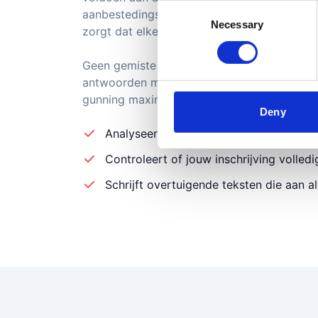
Consent
aanbestedingsdocumenten, controleert je te
Necessary
Selection
zorgt dat elke eis wordt aangesproken.
Geen gemiste deadlines, vergeten bijlagen o
antwoorden meer. Alleen professionele insch
gunning maximaliseren.
Deny
Analyseert alle aanbestedingscriteria 
Controleert of jouw inschrijving volledi
Schrijft overtuigende teksten die aan a