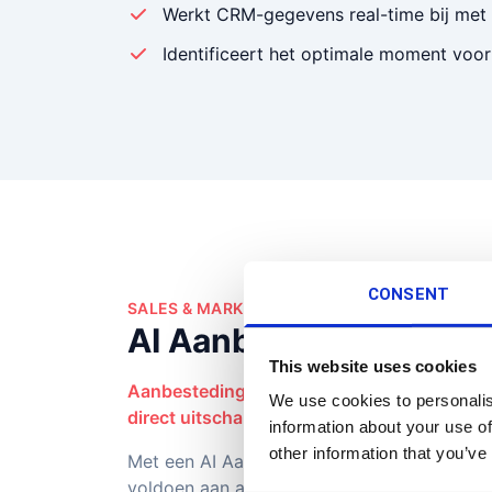
Werkt CRM-gegevens real-time bij met a
Identificeert het optimale moment voor
CONSENT
SALES & MARKETING
AI Aanbesteding-assis
This website uses cookies
Aanbestedingen winnen vraagt perfectie, é
We use cookies to personalis
direct uitschakeling.
information about your use of
other information that you’ve
Met een AI Aanbesteding-assistent schrijf je
voldoen aan alle criteria. Het systeem anal