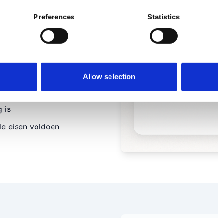
kst op volledigheid en
Preferences
Statistics
f onduidelijke
rijvingen die je kansen op
Allow selection
automatisch
g is
lle eisen voldoen